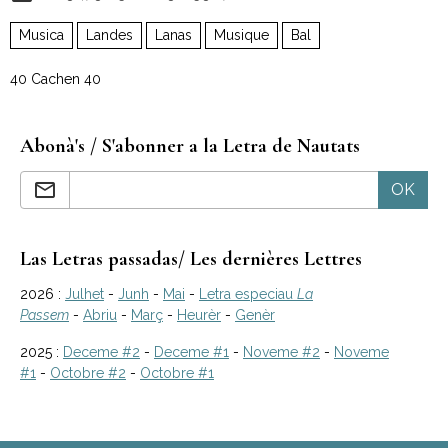
Musica
Landes
Lanas
Musique
Bal
40 Cachen 40
Abonà's / S'abonner a la Letra de Nautats
OK
Las Letras passadas/ Les dernières Lettres
2026 :
Julhet
-
Junh
-
Mai
-
Letra especiau
La
Passem
-
Abriu
-
Març
-
Heurèr
-
Genèr
2025 :
Deceme #2
-
Deceme #1
-
Noveme #2
-
Noveme
#1
-
Octobre #2
-
Octobre #1